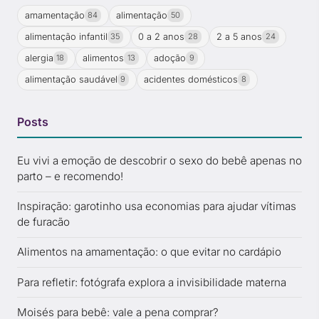
amamentação
alimentação
84
50
alimentação infantil
0 a 2 anos
2 a 5 anos
35
28
24
alergia
alimentos
adoção
18
13
9
alimentação saudável
acidentes domésticos
9
8
Posts
Eu vivi a emoção de descobrir o sexo do bebê apenas no
parto – e recomendo!
Inspiração: garotinho usa economias para ajudar vítimas
de furacão
Alimentos na amamentação: o que evitar no cardápio
Para refletir: fotógrafa explora a invisibilidade materna
Moisés para bebê: vale a pena comprar?