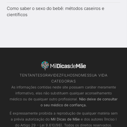
Como saber o sexo do bebê: métodos caseiros e
científicos
TENTANTES
GRAVIDEZ
FILHOS
NOMES
SUA VIDA
CATEGORIAS
As informações contidas neste site possuem caráter meramente
informativo, elas não substituem qualquer aconselhamento
médico ou de qualquer outro profissional.
Não deixe de consultar
o seu médico de confiança.
É expressamente proibida a reprodução de qualquer matéria sem
a prévia autorização do
Mil Dicas de Mãe
e dos autores (Inciso I
do Artigo 29 – Lei 9.610/98). Todos os direitos reservados.