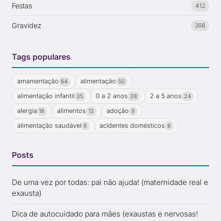
Festas
412
Gravidez
398
Tags populares
amamentação
alimentação
84
50
alimentação infantil
0 a 2 anos
2 a 5 anos
35
28
24
alergia
alimentos
adoção
18
13
9
alimentação saudável
acidentes domésticos
9
8
Posts
De uma vez por todas: pai não ajuda! (maternidade real e
exausta)
Dica de autocuidado para mães (exaustas e nervosas!