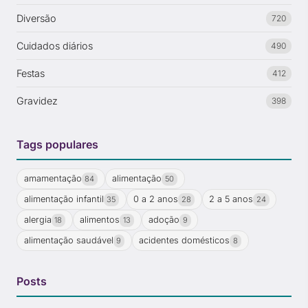
Diversão
720
Cuidados diários
490
Festas
412
Gravidez
398
Tags populares
amamentação
alimentação
84
50
alimentação infantil
0 a 2 anos
2 a 5 anos
35
28
24
alergia
alimentos
adoção
18
13
9
alimentação saudável
acidentes domésticos
9
8
Posts