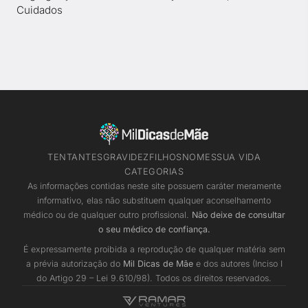
Cuidados
TENTANTES
GRAVIDEZ
FILHOS
NOMES
SUA VIDA
CATEGORIAS
As informações contidas neste site possuem caráter meramente
informativo, elas não substituem qualquer aconselhamento
médico ou de qualquer outro profissional.
Não deixe de consultar
o seu médico de confiança.
É expressamente proibida a reprodução de qualquer matéria sem
a prévia autorização do
Mil Dicas de Mãe
e dos autores (Inciso I
do Artigo 29 – Lei 9.610/98). Todos os direitos reservados.