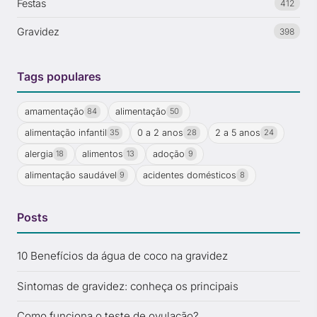
Festas
412
Gravidez
398
Tags populares
amamentação
alimentação
84
50
alimentação infantil
0 a 2 anos
2 a 5 anos
35
28
24
alergia
alimentos
adoção
18
13
9
alimentação saudável
acidentes domésticos
9
8
Posts
10 Benefícios da água de coco na gravidez
Sintomas de gravidez: conheça os principais
Como funciona o teste de ovulação?