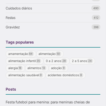
Cuidados diários
490
Festas
412
Gravidez
398
Tags populares
amamentação
alimentação
84
50
alimentação infantil
0 a 2 anos
2 a 5 anos
35
28
24
alergia
alimentos
adoção
18
13
9
alimentação saudável
acidentes domésticos
9
8
Posts
Festa futebol para menina: para meninas cheias de