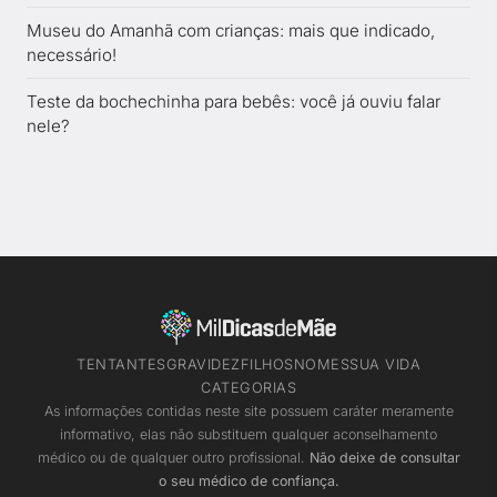
Museu do Amanhã com crianças: mais que indicado,
necessário!
Teste da bochechinha para bebês: você já ouviu falar
nele?
TENTANTES
GRAVIDEZ
FILHOS
NOMES
SUA VIDA
CATEGORIAS
As informações contidas neste site possuem caráter meramente
informativo, elas não substituem qualquer aconselhamento
médico ou de qualquer outro profissional.
Não deixe de consultar
o seu médico de confiança.