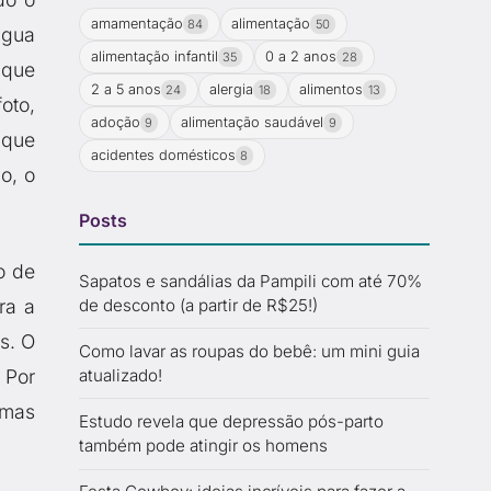
amamentação
alimentação
84
50
água
alimentação infantil
0 a 2 anos
35
28
 que
2 a 5 anos
alergia
alimentos
24
18
13
oto,
adoção
alimentação saudável
9
9
 que
acidentes domésticos
8
o, o
Posts
o de
Sapatos e sandálias da Pampili com até 70%
de desconto (a partir de R$25!)
ra a
s. O
Como lavar as roupas do bebê: um mini guia
atualizado!
 Por
umas
Estudo revela que depressão pós-parto
também pode atingir os homens