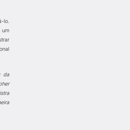
-lo.
e um
trar
onal
: da
pher
stra
eira