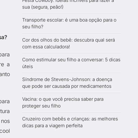
Festa Cowboy: ideias incríveis para fazer a
sua (segura, peão!)
Transporte escolar: é uma boa opção para o
seu filho?
sa?
Cor dos olhos do bebê: descubra qual será
com essa calculadora!
para
Como estimular seu filho a conversar: 5 dicas
re a
úteis
anto
Síndrome de Stevens-Johnson: a doença
que pode ser causada por medicamentos
Vacina: o que você precisa saber para
para
proteger seu filho
tura
Cruzeiro com bebês e crianças: as melhores
 nos
dicas para a viagem perfeita
cool