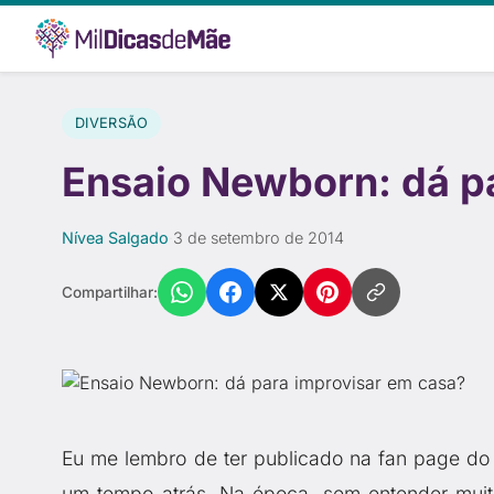
DIVERSÃO
Ensaio Newborn: dá p
Nívea Salgado
·
3 de setembro de 2014
Compartilhar:
Eu me lembro de ter publicado na fan page d
um tempo atrás. Na época, sem entender mui