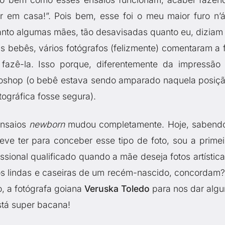
r em casa!”. Pois bem, esse foi o meu maior furo n’
anto algumas mães, tão desavisadas quanto eu, diziam
 bebês, vários fotógrafos (felizmente) comentaram a f
fazê-la. Isso porque, diferentemente da impressão
hotoshop (o bebê estava sendo amparado naquela posiçã
tográfica fosse segura).
ensaios
newborn
mudou completamente. Hoje, sabend
eve ter para conceber esse tipo de foto, sou a primei
ssional qualificado quando a mãe deseja fotos artística
otos lindas e caseiras de um recém-nascido, concordam?
o, a fotógrafa goiana
Veruska Toledo
para nos dar alg
está super bacana!