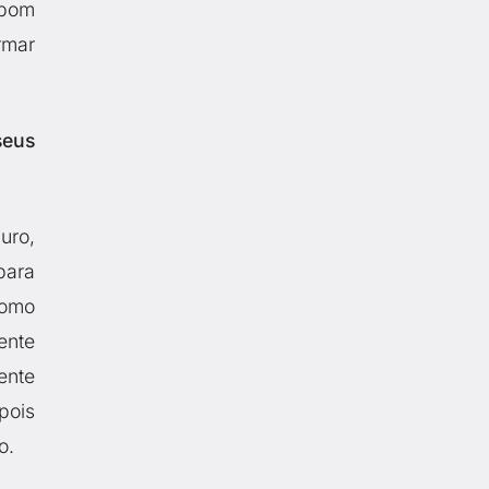
 bom
rmar
seus
uro,
para
como
ente
ente
pois
o.