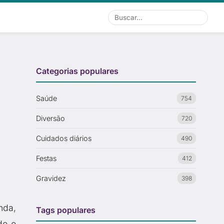
Buscar
Categorias populares
Saúde
754
Diversão
720
Cuidados diários
490
Festas
412
Gravidez
398
nda,
Tags populares
do o