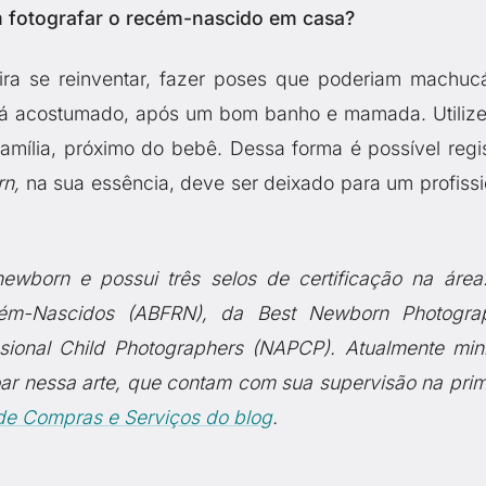
m fotografar o recém-nascido em casa?
ra se reinventar, fazer poses que poderiam machucá
está acostumado, após um bom banho e mamada. Utiliz
amília, próximo do bebê. Dessa forma é possível regis
n,
na sua essência, deve ser deixado para um profissi
newborn e possui três selos de certificação na área
ecém-Nascidos (ABFRN), da Best Newborn Photogra
ssional Child Photographers (NAPCP). Atualmente mini
oar nessa arte, que contam com sua supervisão na prim
de Compras e Serviços do blog
.