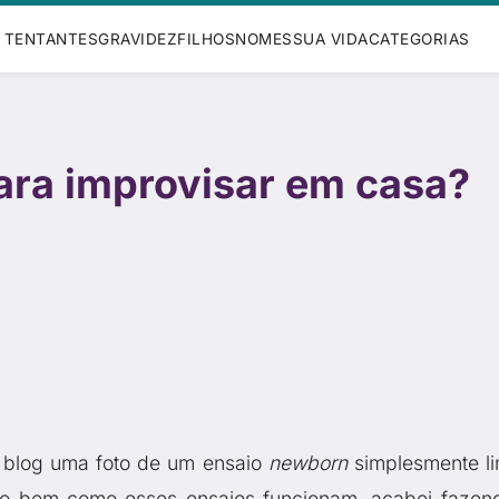
TENTANTES
GRAVIDEZ
FILHOS
NOMES
SUA VIDA
CATEGORIAS
ara improvisar em casa?
o blog uma foto de um ensaio
newborn
simplesmente li
to bem como esses ensaios funcionam, acabei fazen