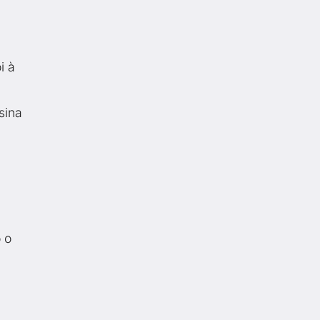
i à
sina
!
 o