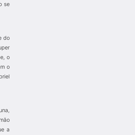
o se
e do
uper
de, o
em o
riel
una,
rmão
ue a