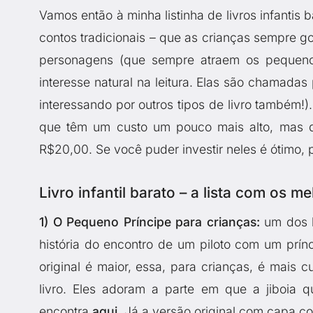
Vamos então à minha listinha de livros infanti
contos tradicionais – que as crianças sempre g
personagens (que sempre atraem os pequeno
interesse natural na leitura. Elas são chamad
interessando por outros tipos de livro também!). 
que têm um custo um pouco mais alto, mas 
R$20,00. Se você puder investir neles é ótimo, 
Livro infantil barato – a lista com os me
1) O Pequeno Príncipe para crianças:
um dos l
história do encontro de um piloto com um prín
original é maior, essa, para crianças, é mais
livro. Eles adoram a parte em que a jiboia 
encontra
aqui
. Já a versão original com capa 