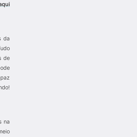
aqui
s da
Tudo
s de
pode
 paz
ndo!
s na
meio