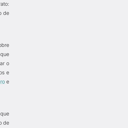
ato:
o de
obre
 que
ar o
os e
vro
e
 que
o de