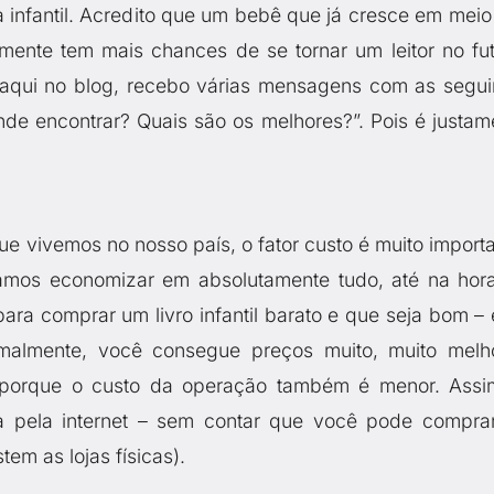
a infantil. Acredito que um bebê que já cresce em meio
mente tem mais chances de se tornar um leitor no fut
qui no blog, recebo várias mensagens com as segui
Onde encontrar? Quais são os melhores?”. Pois é justam
e vivemos no nosso país, o fator custo é muito importa
amos economizar em absolutamente tudo, até na hor
para comprar um livro infantil barato e que seja bom – 
malmente, você consegue preços muito, muito melh
s, porque o custo da operação também é menor. Assi
pela internet – sem contar que você pode compra
em as lojas físicas).