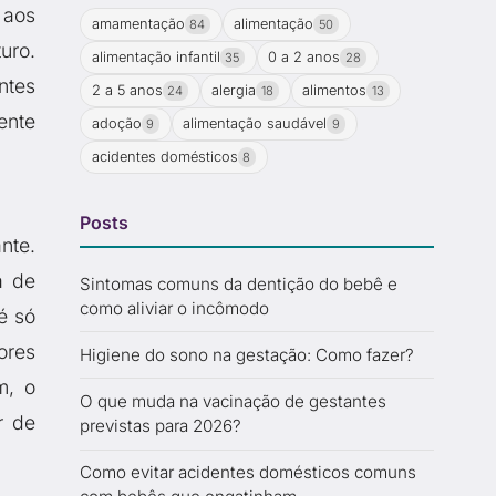
 aos
amamentação
alimentação
84
50
uro.
alimentação infantil
0 a 2 anos
35
28
ntes
2 a 5 anos
alergia
alimentos
24
18
13
ente
adoção
alimentação saudável
9
9
acidentes domésticos
8
Posts
nte.
a de
Sintomas comuns da dentição do bebê e
como aliviar o incômodo
é só
ores
Higiene do sono na gestação: Como fazer?
m, o
O que muda na vacinação de gestantes
r de
previstas para 2026?
Como evitar acidentes domésticos comuns