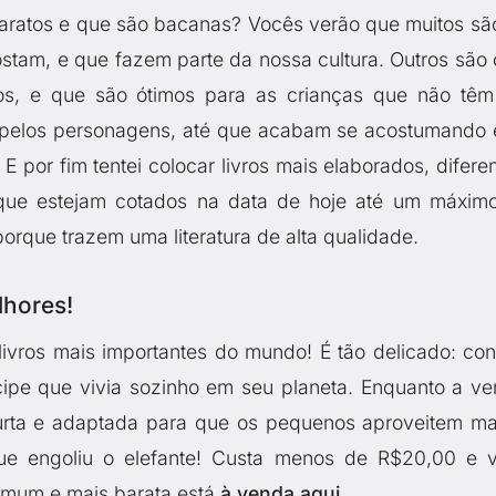
s baratos e que são bacanas? Vocês verão que muitos sã
ostam, e que fazem parte da nossa cultura. Outros são
s, e que são ótimos para as crianças que não tê
as pelos personagens, até que acabam se acostumando 
E por fim tentei colocar livros mais elaborados, diferen
que estejam cotados na data de hoje até um máxim
porque trazem uma literatura de alta qualidade.
lhores!
ivros mais importantes do mundo! É tão delicado: con
cipe que vivia sozinho em seu planeta. Enquanto a ve
 curta e adaptada para que os pequenos aproveitem ma
que engoliu o elefante! Custa menos de R$20,00 e 
comum e mais barata está
à venda aqui
.