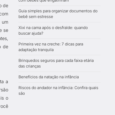
com bebês que engatinham
o de
Guia simples para organizar documentos do
 com
bebê sem estresse
m um
Xixi na cama após o desfralde: quando
e se
buscar ajuda?
tes,
Primeira vez na creche: 7 dicas para
o de
adaptação tranquila
Brinquedos seguros para cada faixa etária
das crianças
Benefícios da natação na infância
ta a
Riscos do andador na infância: Confira quais
rsão
são
is o
você