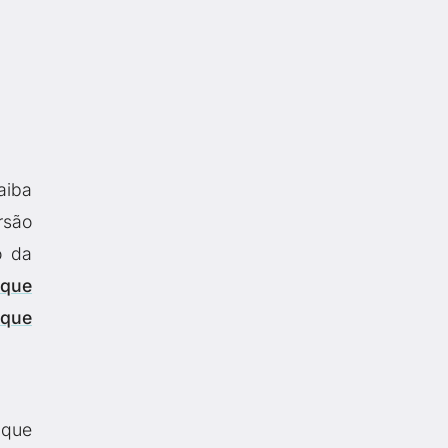
aiba
rsão
o da
ique
ique
 que