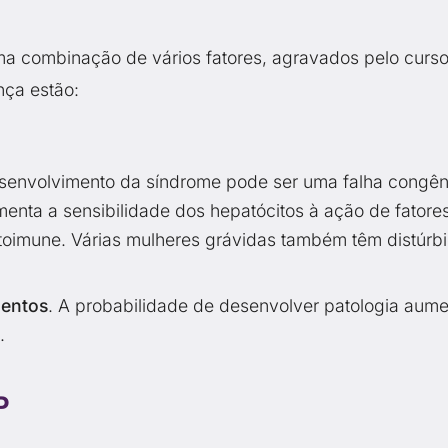
a combinação de vários fatores, agravados pelo curs
nça estão:
esenvolvimento da síndrome pode ser uma falha congên
enta a sensibilidade dos hepatócitos à ação de fatore
utoimune. Várias mulheres grávidas também têm distúrb
mentos
. A probabilidade de desenvolver patologia aum
.
P