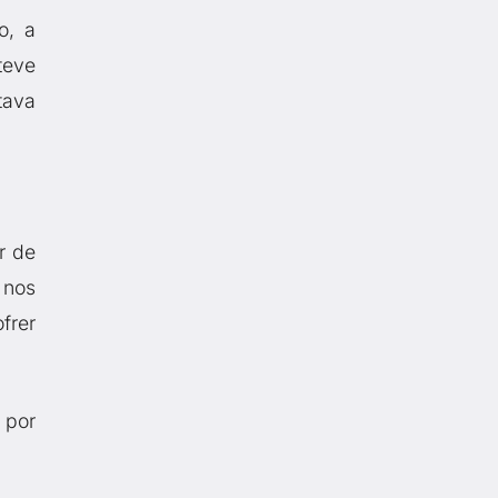
o, a
teve
tava
r de
 nos
frer
 por