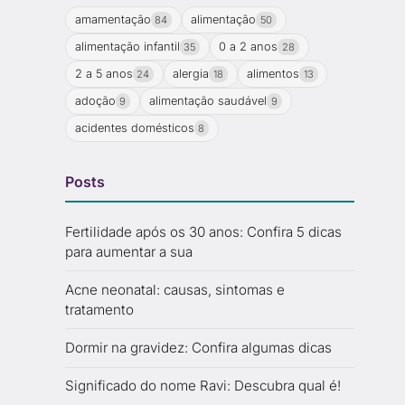
amamentação
alimentação
84
50
alimentação infantil
0 a 2 anos
35
28
2 a 5 anos
alergia
alimentos
24
18
13
adoção
alimentação saudável
9
9
acidentes domésticos
8
Posts
Fertilidade após os 30 anos: Confira 5 dicas
para aumentar a sua
Acne neonatal: causas, sintomas e
tratamento
Dormir na gravidez: Confira algumas dicas
Significado do nome Ravi: Descubra qual é!