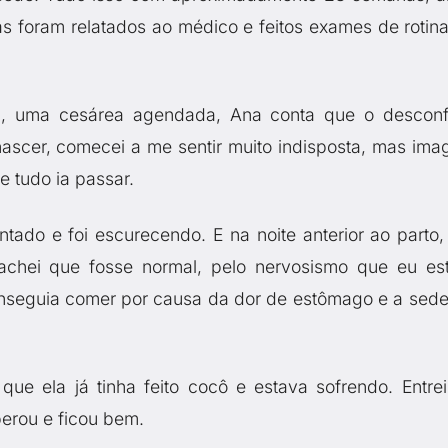
as foram relatados ao médico e feitos exames de rotina
a, uma cesárea agendada, Ana conta que o desconf
scer, comecei a me sentir muito indisposta, mas imag
e tudo ia passar.
ado e foi escurecendo. E na noite anterior ao parto, 
chei que fosse normal, pelo nervosismo que eu es
conseguia comer por causa da dor de estômago e a sede
ue ela já tinha feito cocô e estava sofrendo. Entre
perou e ficou bem.