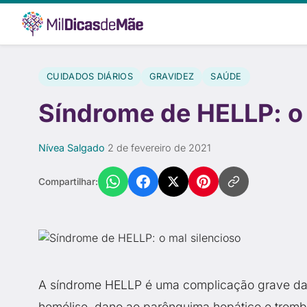
CUIDADOS DIÁRIOS
GRAVIDEZ
SAÚDE
Síndrome de HELLP: o 
Nívea Salgado
·
2 de fevereiro de 2021
Compartilhar:
A síndrome HELLP é uma complicação grave da g
hemólise, dano ao parênquima hepático e trombo