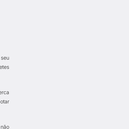
 seu
etes
erca
otar
 não