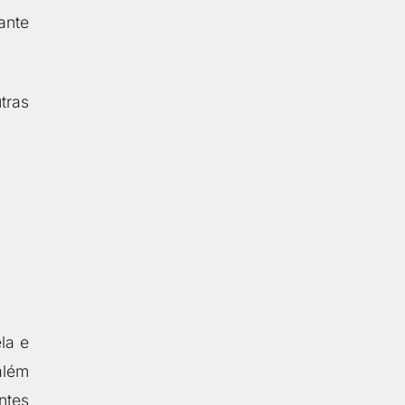
ante
tras
la e
além
ntes