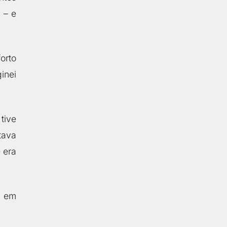
 – e
orto
inei
tive
tava
 era
i em