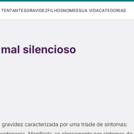
TENTANTES
GRAVIDEZ
FILHOS
NOMES
SUA VIDA
CATEGORIAS
mal silencioso
ravidez caracterizada por uma tríade de sintomas:
citopenia. Manifesta-se clinicamente por sintomas de