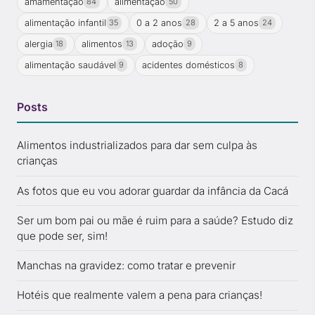
amamentação
alimentação
84
50
alimentação infantil
0 a 2 anos
2 a 5 anos
35
28
24
alergia
alimentos
adoção
18
13
9
alimentação saudável
acidentes domésticos
9
8
Posts
Alimentos industrializados para dar sem culpa às
crianças
As fotos que eu vou adorar guardar da infância da Cacá
Ser um bom pai ou mãe é ruim para a saúde? Estudo diz
que pode ser, sim!
Manchas na gravidez: como tratar e prevenir
Hotéis que realmente valem a pena para crianças!